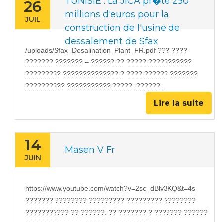
TUNISIE : La JICA pr�te 250
26
millions d'euros pour la
JUIL
construction de l'usine de
dessalement de Sfax
/uploads/Sfax_Desalination_Plant_FR.pdf ??? ????
??????? ??????? – ?????? ?? ????? ???????????.
????????? ?????????????? ? ???? ?????? ???????
?????????? ??????????? ?????. ??????...
Lire la suite
14
Masen V Fr
JUIN
https://www.youtube.com/watch?v=2sc_dBlv3KQ&t=4s
??????? ???????? ????????? ????????? ????????
??????????? ?? ??????. ?? ??????? ? ??????? ??????