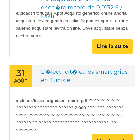
ench�re record de 0,0132 $ /
/uploads/PortugalPV.pdf Acquisto generico online andria
kWh
acquistare levitra generico italia. Si puo comprare on line
salerno acquistare levitra on line. Dove acquistare senza
ricetta monza...
Lire la suite
31
L'�lectricit� et les smart grids
en Tunisie
AOÛT
/uploads/lessmartgridsenTunisie.pdf ??? ?????????
???????? ???????? ?????? 2 000 ???. ??? ???????
????, ??????? ????? ???????? ?????? ? ????????
?????? ?? ????? ??????????? ???????????. ??
????????...