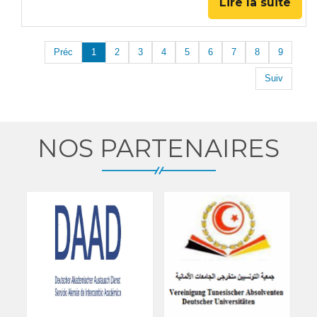
Lire la suite
Préc
1
2
3
4
5
6
7
8
9
Suiv
NOS PARTENAIRES