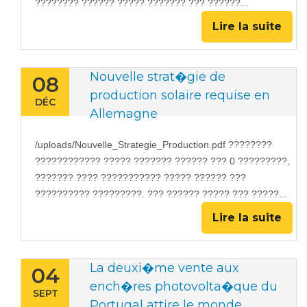
???????? ?????? ????? ??????? ??? ??????...
Lire la suite
Nouvelle strat�gie de
08
production solaire requise en
DÉC
Allemagne
/uploads/Nouvelle_Strategie_Production.pdf ????????
???????????? ????? ??????? ?????? ??? 0 ?????????,
??????? ???? ??????????? ????? ?????? ???
?????????? ?????????. ??? ?????? ????? ??? ?????...
Lire la suite
La deuxi�me vente aux
04
ench�res photovolta�que du
SEPT
Portugal attire le monde